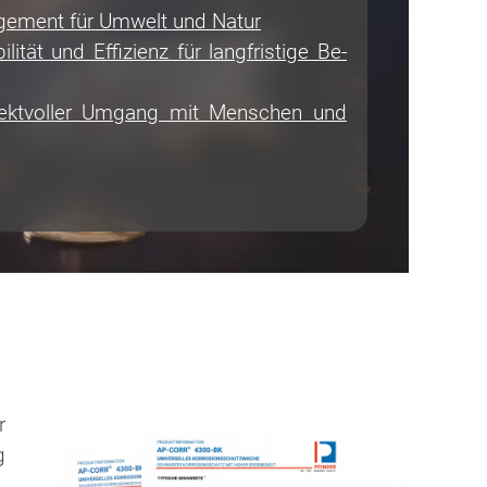
ement für Umwelt und Natur
ilität und Effizienz für langfristige Be­
ektvoller Umgang mit Menschen und
r
g
,