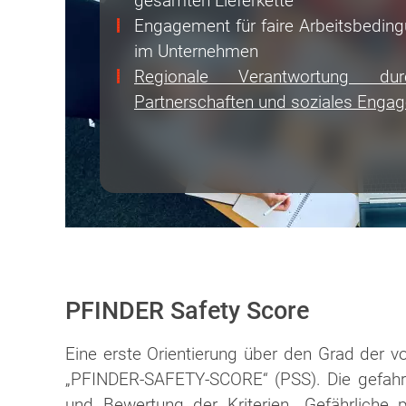
gesamten Lieferkette
Engagement für faire Arbeitsbeding
im Unter­nehmen
Regionale Verantwortung dur
Partnerschaften und soziales Enga
PFINDER Safety Score
Eine erste Orientierung über den Grad der 
„PFINDER-SAFETY-SCORE“ (PSS). Die gefahr
und Bewertung der Kriterien „Gefährliche p