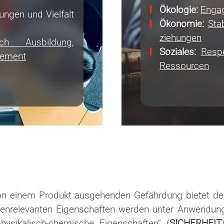
Ökologie:
Engag
ungen und Vielfalt
Ökonomie:
Stab
zieh­ung­en
ch Ausbildung,
Soziales:
Resp
gement
Ressourcen
von einem Produkt ausgehenden Gefährdung bietet de
enrelevanten Eigenschaften werden unter Anwen­dun
hysikalisch-chemische Eigenschaften“ (
SICHERHEIT
)