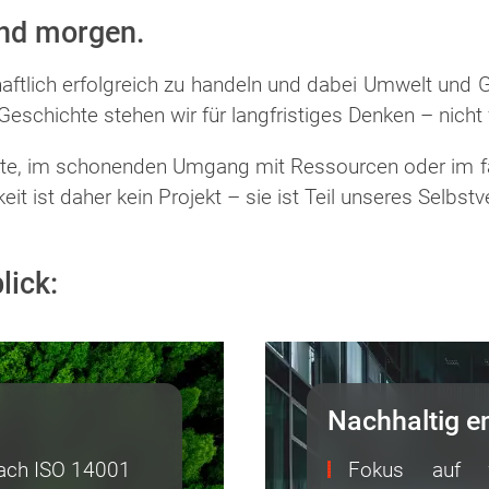
und morgen.
ftlich erfolgreich zu handeln und dabei Umwelt und Ges
chichte stehen wir für langfristiges Denken – nicht fü
kte, im schonenden Umgang mit Ressourcen oder im fa
ist daher kein Projekt – sie ist Teil unseres Selbst­ver
lick:
Nachhaltig e
nach ISO 14001
Fokus auf wa