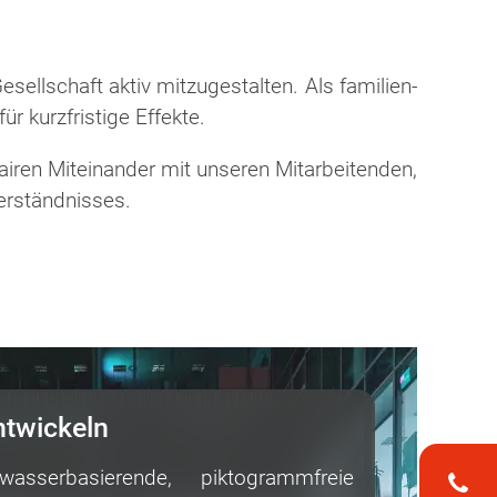
ellschaft aktiv mitzugestalten. Als fami­lien­
r kurzfristige Effekte.
iren Miteinander mit unseren Mitarbeitenden,
­ständ­nis­ses.
ntwickeln
sserbasierende, piktogrammfreie