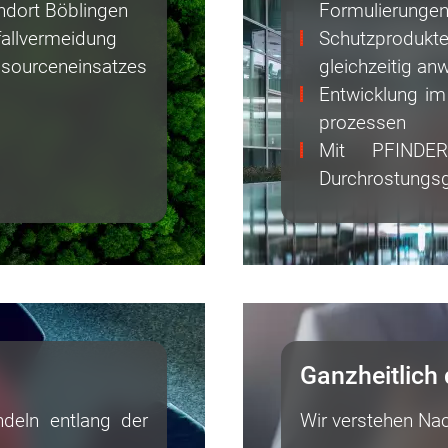
ndort Böblingen
Formulierunge
allvermeidung
Schutzprodu
ourcen­ein­satz­es
gleichzeitig an
Entwicklung im
prozessen
Mit PFINDER
Durchrostungsg
Ganzheitlich
deln entlang der
Wir verstehen Nac